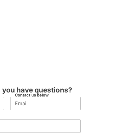
 you have questions?
S
Contact us below
E
u
m
b
a
j
i
e
l
c
*
t
C